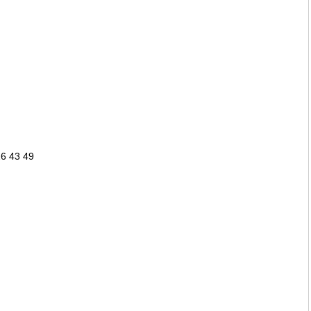
6 43 49
）