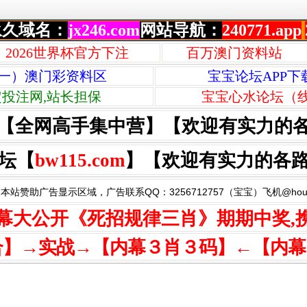
永久域名：
jx246.com
网站导航：
240771.app
2026世界杯官方下注
百万澳门资料站
一）澳门彩资料区
宝宝论坛APP下
定投注网,站长担保
宝宝心水论坛（
【全网高手集中营】【欢迎有实力的
坛【
bw115.com
】【欢迎有实力的各
本站赞助广告显示区域，广告联系QQ：3256712757（宝宝）飞机@houzi
幕大公开《死招规律三肖》期期中奖,
合】→实战→【内幕３肖３码】←【内幕