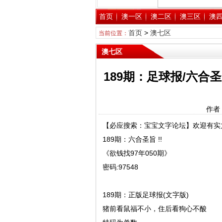
首页
澳一区
澳二区
澳三区
澳
首页
>
澳七区
当前位置：
澳七区
189期：足球报/六合
作者：
【必应搜索：宝宝文字论坛】欢迎有实力
189期：六合圣旨 !!
《欲钱找97年050期》
密码:97548
189期：正版足球报(文字版)
猪前看鼠福不小，住后看狗心不酸