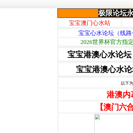
极限论坛
宝宝澳门心水站
宝宝心水论坛（线路
2026世界杯官方指
宝宝港澳心水论坛
宝宝港澳心水论
以下为
港澳内
【澳门六