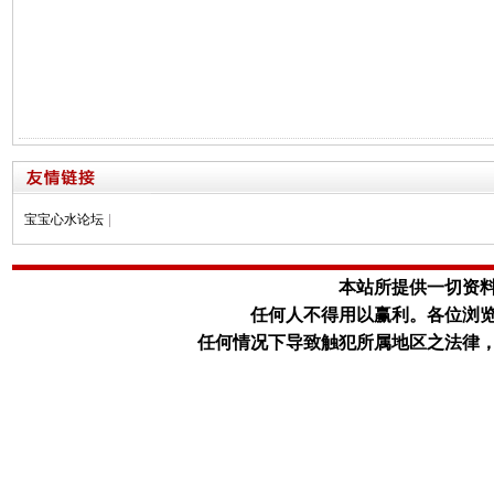
宝宝心水论坛
|
本站所提供一切资
任何人不得用以赢利。
各位浏
任何情况下导致触犯所属地区之法律