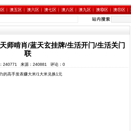
四区
澳五区
澳六区
澳七区
澳八区
澳九区
澳⑩区
澳⑪区
张天师啃肖/蓝天玄挂牌/生活开门/生活关门
联
240771 来源：240881 评论：
0
的高手发表赚大米/1大米兑换1元