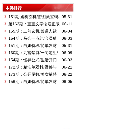
本类排行
151期:跑狗玄机/密图藏宝/粤
05-31
彩三语/特码歇后语/另版四字梅花诗
第162期：宝宝文字论坛正版
06-11
澳门马会开奖资料（第一份）(已更
155期：二句玄机/曾道人欲
06-04
新)
钱/欲钱一句料/中特玄机诗/黄大仙数
154期：马会一点红/会员猜
06-03
字
猜诗/特码报/马会内幕诗/中特五尾
151期：白姐特段/简单发财
05-31
诗/马会欲钱料/七娘一句中/开藏特图
160期：九宫禁肖/一句定生/
06-09
料
十三陵杀肖/开门见山/特码过生日
154期：怪异公式/生活开门
06-03
联/生活关门联/八句输尽光/野兽与家
172期：精淮单双料/野兽与
06-21
畜
家畜/必中特波路/尾数必中特/合数单
173期：公开尾数/美女献特
06-22
双
码/四字中特玄机/一句解特码/特禁二
156期：白姐特段/简单发财
06-05
肖
诗/马会欲钱料/七娘一句中/开藏特图
料