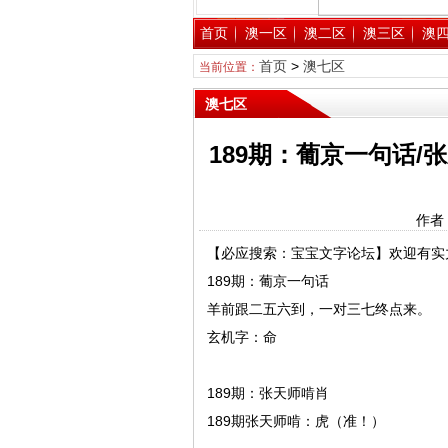
首页
澳一区
澳二区
澳三区
澳
首页
>
澳七区
当前位置：
澳七区
189期：葡京一句话/
作者：
【必应搜索：宝宝文字论坛】欢迎有实力
189期：葡京一句话
羊前跟二五六到，一对三七终点来。
玄机字：命
189期：张天师啃肖
189期张天师啃：虎（准！）