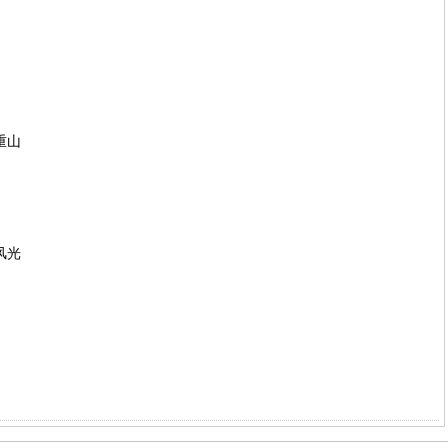
重山
风光