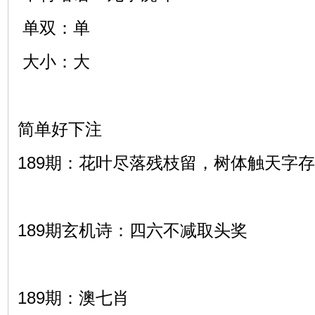
单双：单
大小：大
简单好下注
189期：花叶尽落残枝留，树体触天字
189期玄机诗：四六不减取头奖
189期：澳七肖