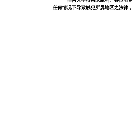
任何人不得用以赢利。
各位浏
任何情况下导致触犯所属地区之法律