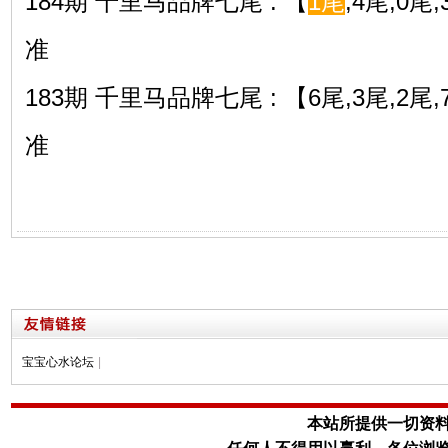
184期 千里马品牌七尾 : 【
1尾
,4尾,0尾
准
183期 千里马品牌七尾 : 【6尾,3尾,2尾,7
准
宝宝心水论坛
|
本站所提供一切资