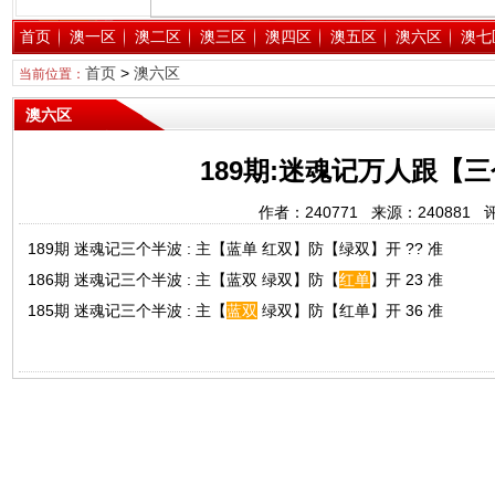
首页
澳一区
澳二区
澳三区
澳四区
澳五区
澳六区
澳七
首页
>
澳六区
当前位置：
澳六区
189期:迷魂记万人跟【
作者：240771 来源：240881 
189期 迷魂记三个半波 : 主【蓝单 红双】防【绿双】开 ?? 准
186期 迷魂记三个半波 : 主【蓝双 绿双】防【
红单
】开 23 准
185期 迷魂记三个半波 : 主【
蓝双
绿双】防【红单】开 36 准