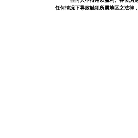
任何人不得用以赢利。
各位浏
任何情况下导致触犯所属地区之法律