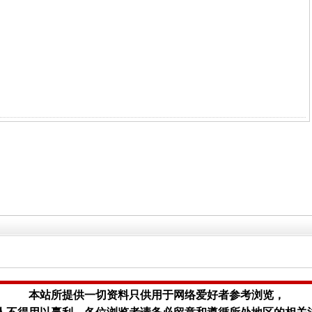
本站所提供一切资料只供用于网络爱好者参考浏览
，