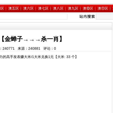
四区
澳五区
澳六区
澳七区
澳八区
澳九区
澳⑩区
澳⑪区
期【金蝉子→→→杀一肖】
240771 来源：240881 评论：
0
高手发表赚大米/1大米兑换1元【大米: 33 个】