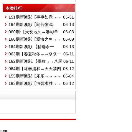
本类排行
151期新澳彩【事事如意→→
05-31
九肖中特】
164期新澳彩【翩若惊鸿
06-13
→→→绝杀二肖】
060期:【天长地久→港彩单
06-03
双9肖】
160期新澳彩【观海之鱼→→
06-09
九肖中特】
164期新澳彩 【精选杀一
06-13
肖】
063期【春夏秋冬→→杀杀一
06-11
尾】【53错01】
162期新澳彩:【墨攻→→八尾
06-11
中特】17中16
064期【咏春浦和→天天禁四
06-12
码】
155期新澳彩【乐乐→→→→
06-04
经典九肖】
163期新澳彩【恒誉求胜→→
06-12
实力杀肖】