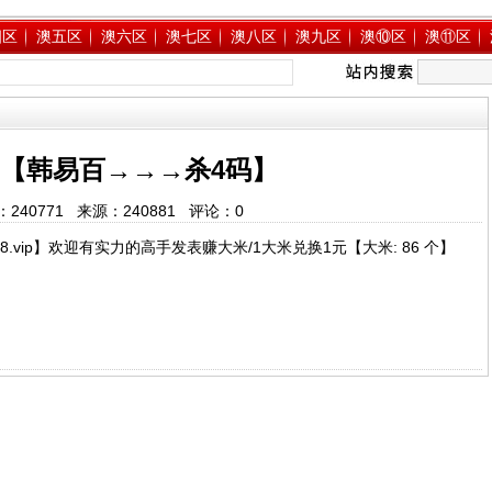
四区
澳五区
澳六区
澳七区
澳八区
澳九区
澳⑩区
澳⑪区
期【韩易百→→→杀4码】
240771 来源：240881 评论：
0
8.vip】欢迎有实力的高手发表赚大米/1大米兑换1元【大米: 86 个】