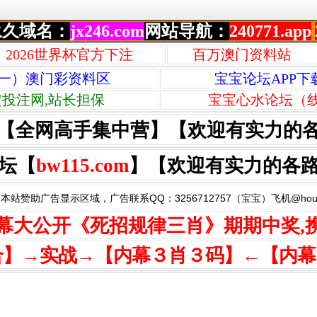
永久域名：
jx246.com
网站导航：
240771.app
2026世界杯官方下注
百万澳门资料站
一）澳门彩资料区
宝宝论坛APP下
定投注网,站长担保
宝宝心水论坛（
【全网高手集中营】【欢迎有实力的
坛【
bw115.com
】【欢迎有实力的各
本站赞助广告显示区域，广告联系QQ：3256712757（宝宝）飞机@houzi
幕大公开《死招规律三肖》期期中奖,
合】→实战→【内幕３肖３码】←【内幕