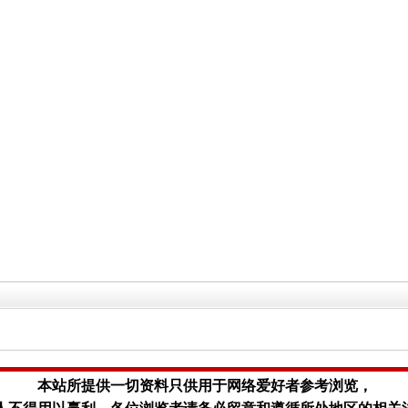
本站所提供一切资料只供用于网络爱好者参考浏览
，