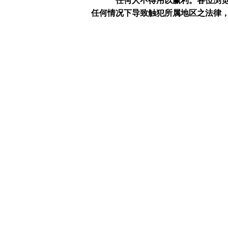
任何人不得用以赢利。
各位浏
任何情况下导致触犯所属地区之法律